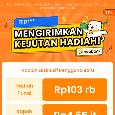
PT Bank Neo Commerce Tbk berizin dan diawasi oleh Otoritas
Jasa Keuangan (OJK).
S&K
RID***
Hadiah Eksklusif Pengguna Baru
Hadiah
Rp103 rb
Tunai
Kupon