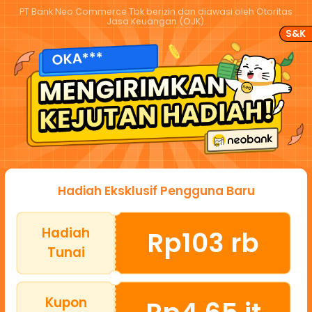
PT Bank Neo Commerce Tbk berizin dan diawasi oleh Otoritas
Jasa Keuangan (OJK).
S&K
OKA***
Hadiah Eksklusif Pengguna Baru
Hadiah
Rp103 rb
Tunai
Kupon