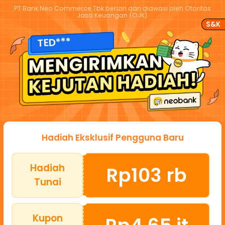
PT Bank Neo Commerce Tbk berizin dan diawasi oleh Otoritas
Jasa Keuangan (OJK).
S&K
TED***
Hadiah Eksklusif Pengguna Baru
Hadiah
Rp103 rb
Tunai
Kupon