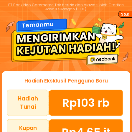
PT Bank Neo Commerce Tbk berizin dan diawasi oleh Otoritas
Jasa Keuangan (OJK).
S&K
Temanmu
Hadiah Eksklusif Pengguna Baru
Hadiah
Rp103 rb
Tunai
Kupon