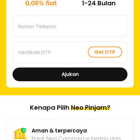
0,06
% flat
1-24 Bulan
Nomor Telepon
Get OTP
Verifikasi OTP
Ajukan
Kenapa Pilih
Neo Pinjam?
Aman & terpercaya
Bank Neo Commerce berizin dan